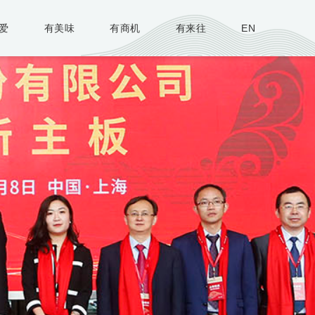
爱
有美味
有商机
有来往
EN