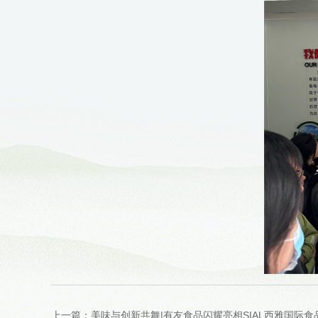
上一篇：美味与创新共舞|有友食品闪耀亮相SIAL西雅国际食