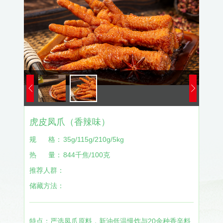
虎皮凤爪（香辣味）
规
格：
35g/115g/210g/5kg
热
量：
844千焦/100克
推荐人群：
储藏方法：
特点：严选凤爪原料，新油低温慢炸与20余种香辛料