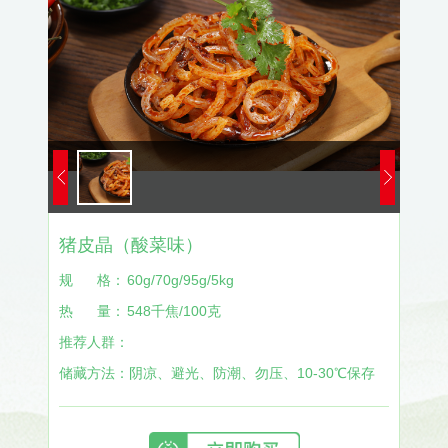
猪皮晶（酸菜味）
规
格：
60g/70g/95g/5kg
热
量：
548千焦/100克
推荐人群：
储藏方法：
阴凉、避光、防潮、勿压、10-30℃保存