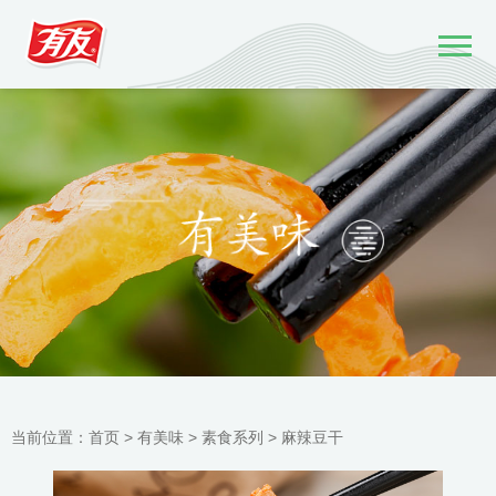
当前位置：
首页 >
有美味
>
素食系列
>
麻辣豆干